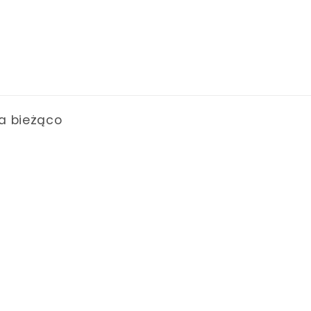
a bieżąco
arunki świadczenia usług