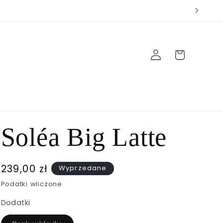
Zaloguj
Koszyk
się
Soléa Big Latte
Cena
239,00 zł
Wyprzedane
regularna
Podatki wliczone
Dodatki